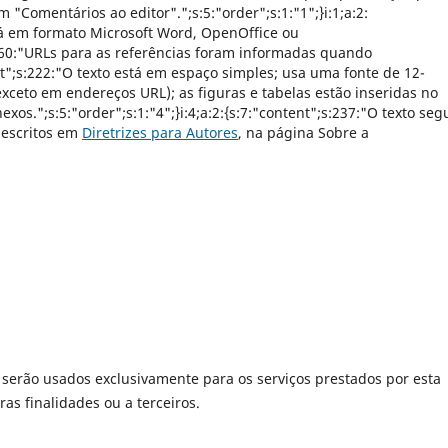
em "Comentários ao editor".";s:5:"order";s:1:"1";}i:1;a:2:
tá em formato Microsoft Word, OpenOffice ou
";s:60:"URLs para as referências foram informadas quando
tent";s:222:"O texto está em espaço simples; usa uma fonte de 12-
xceto em endereços URL); as figuras e tabelas estão inseridas no
xos.";s:5:"order";s:1:"4";}i:4;a:2:{s:7:"content";s:237:"O texto seg
 descritos em
Diretrizes para Autores
, na página Sobre a
serão usados exclusivamente para os serviços prestados por esta
as finalidades ou a terceiros.