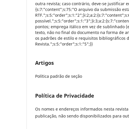
outra revista; caso contrário, deve-se justificar 
{s:7:"content";s:75:"O arquivo da submissão es
RTF.";s:5:"order";s:1:"2";}i:2;a:2:{s:7:"content
possível.";s:5:"order";s:1:"3";}i:3;a:2:{s:7:"con
pontos; emprega itálico em vez de sublinhado (e
texto, não no final do documento na forma de ane
os padrões de estilo e requisitos bibliográficos
Revista.";s:5:"order";s:1:"5";}}
Artigos
Política padrão de seção
Política de Privacidade
Os nomes e endereços informados nesta revista 
publicação, não sendo disponibilizados para outr