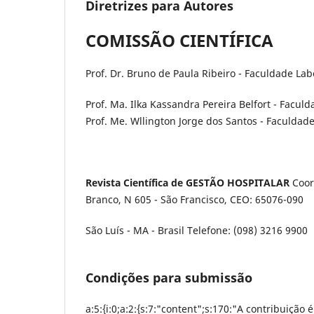
Diretrizes para Autores
COMISSÃO CIENTÍFICA
Prof. Dr. Bruno de Paula Ribeiro - Faculdade La
Prof. Ma. Ilka Kassandra Pereira Belfort - Facul
Prof. Me. Wllington Jorge dos Santos - Faculdad
Revista Científica de GESTÃO HOSPITALAR
Coor
Branco, N 605 - São Francisco, CEO: 65076-090
São Luís - MA - Brasil Telefone: (098) 3216 9900
Condições para submissão
a:5:{i:0;a:2:{s:7:"content";s:170:"A contribuição