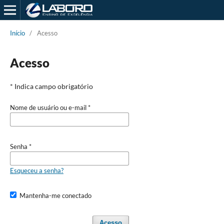
Início
/
Acesso
Acesso
* Indica campo obrigatório
Nome de usuário ou e-mail
*
Senha
*
Esqueceu a senha?
Mantenha-me conectado
Acesso